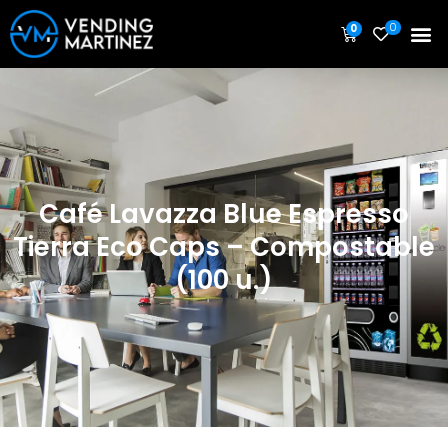
0
0
Café Lavazza Blue Espresso
Tierra Eco Caps – Compostable
(100 u.)