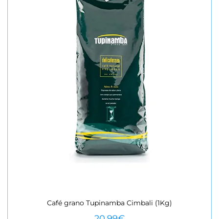
Café grano Tupinamba Cimbali (1Kg)
VEURE MÉS
20,99
€