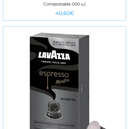
Compostable (100 u.)
VEURE MÉS
40,60
€