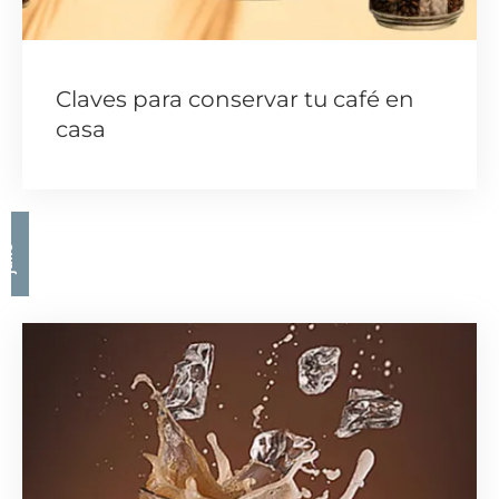
Claves para conservar tu café en
casa
j
l
i
o
6
2
0
2