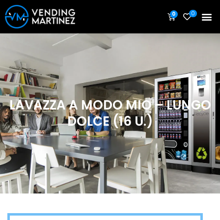
0
0
LAVAZZA A MODO MIO – LUNGO
DOLCE (16 U.)