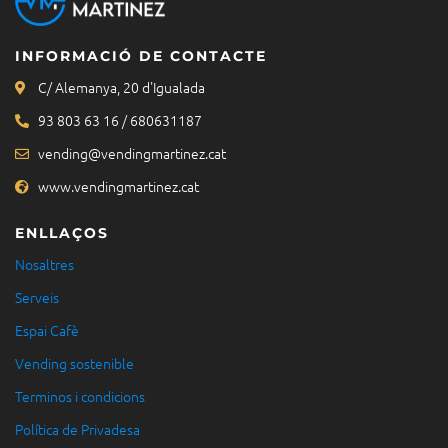
INFORMACIÓ DE CONTACTE
C/ Alemanya, 20 d'Igualada
93 803 63 16 / 680631187
vending@vendingmartinez.cat
www.vendingmartinez.cat
ENLLAÇOS
Nosaltres
Serveis
Espai Cafè
Vending sostenible
Terminos i condicions
Política de Privadesa