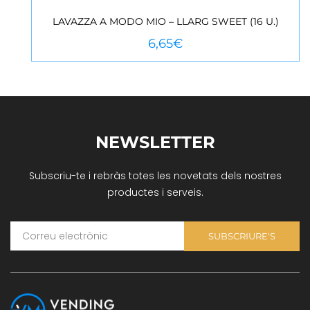
LAVAZZA A MODO MIO – LLARG SWEET (16 U.)
VEURE MÉS
6,65
€
NEWSLETTER
Subscriu-te i rebràs totes les novetats dels nostres
productes i serveis.
SUBSCRIURE'S