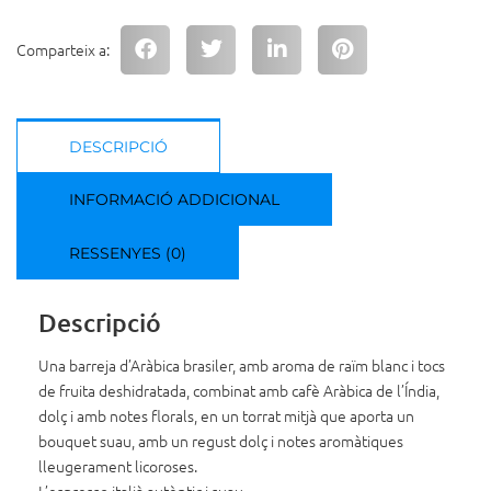
Comparteix a:
DESCRIPCIÓ
INFORMACIÓ ADDICIONAL
RESSENYES (0)
Descripció
Una barreja d’Aràbica brasiler, amb aroma de raïm blanc i tocs
de fruita deshidratada, combinat amb cafè Aràbica de l’Índia,
dolç i amb notes florals, en un torrat mitjà que aporta un
bouquet suau, amb un regust dolç i notes aromàtiques
lleugerament licoroses.
L’espresso italià autèntic i suau.