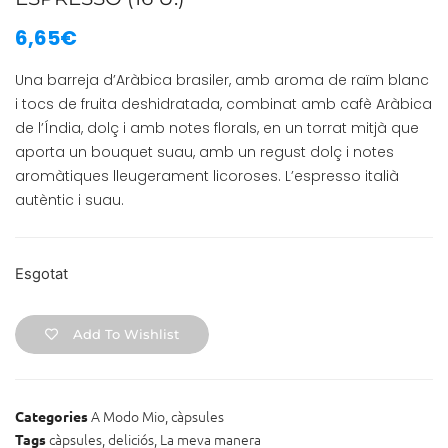
6,65
€
Una barreja d’Aràbica brasiler, amb aroma de raïm blanc
i tocs de fruita deshidratada, combinat amb cafè Aràbica
de l’Índia, dolç i amb notes florals, en un torrat mitjà que
aporta un bouquet suau, amb un regust dolç i notes
aromàtiques lleugerament licoroses. L’espresso italià
autèntic i suau.
Esgotat
Add To Wishlist
A Modo Mio
,
càpsules
Categories
càpsules
,
deliciós
,
La meva manera
Tags