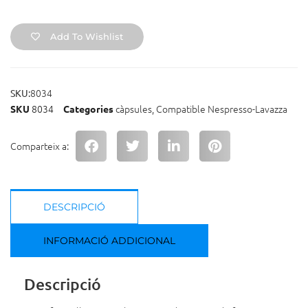
Add To Wishlist
8034
SKU:
8034
càpsules
,
Compatible Nespresso-Lavazza
SKU
Categories
Comparteix a:
DESCRIPCIÓ
INFORMACIÓ ADDICIONAL
Descripció