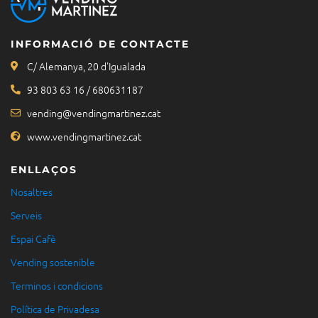
INFORMACIÓ DE CONTACTE
C/ Alemanya, 20 d'Igualada
93 803 63 16 / 680631187
vending@vendingmartinez.cat
www.vendingmartinez.cat
ENLLAÇOS
Nosaltres
Serveis
Espai Cafè
Vending sostenible
Terminos i condicions
Política de Privadesa