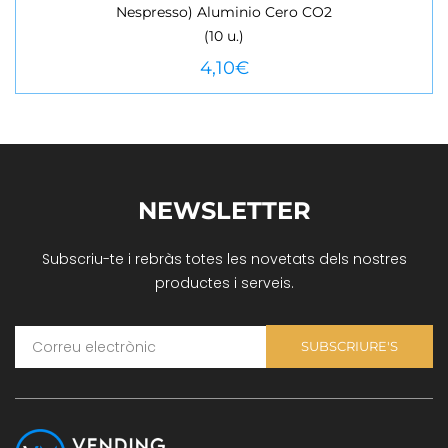
Nespresso) Aluminio Cero CO2
VEURE MÉS
(10 u.)
4,10
€
NEWSLETTER
Subscriu-te i rebràs totes les novetats dels nostres
productes i serveis.
SUBSCRIURE'S