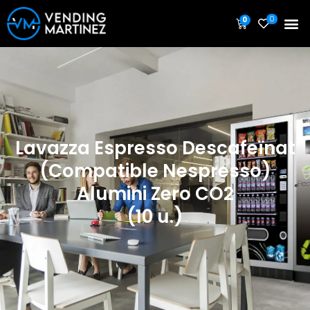
0
0
Lavazza Espresso Descafeïnat
(Compatible Nespresso)
Alumini Zero CO2
(10 u.)