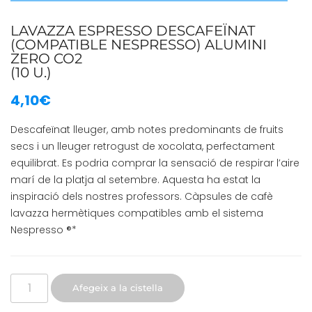
LAVAZZA ESPRESSO DESCAFEÏNAT
(COMPATIBLE NESPRESSO) ALUMINI
ZERO CO2
(10 U.)
4,10
€
Descafeïnat lleuger, amb notes predominants de fruits
secs i un lleuger retrogust de xocolata, perfectament
equilibrat.
Es podria comprar la sensació de respirar l’aire
marí de la platja al setembre.
Aquesta ha estat la
inspiració dels nostres professors.
Càpsules de cafè
lavazza hermètiques compatibles amb el sistema
Nespresso ®*
Afegeix a la cistella