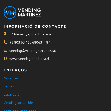
INFORMACIÓ DE CONTACTE
C/ Alemanya, 20 d'Igualada
93 803 63 16 / 680631187
vending@vendingmartinez.cat
www.vendingmartinez.cat
ENLLAÇOS
Nosaltres
Serveis
Espai Cafè
Vending sostenible
Terminos i condicions