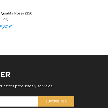
 Qualita Rossa (250
gr)
URE MÉS
5,80
€
ER
nuestros productos y servicios.
SUSCRIBIRSE