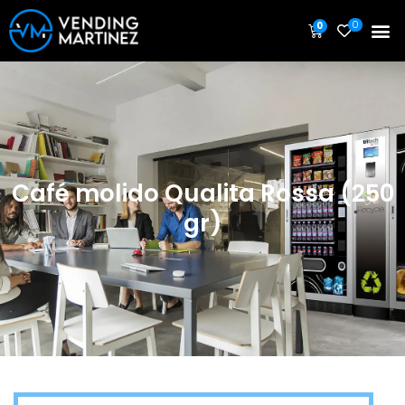
0
0
Café molido Qualita Rossa (250
gr)