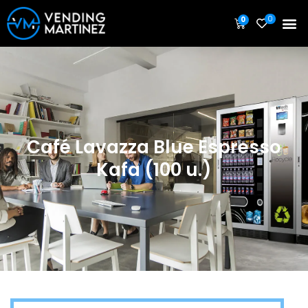
0
0
Café Lavazza Blue Espresso
Kafa (100 u.)