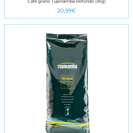
Café grano Tupinamba Rotondo (1Kg)
VEURE MÉS
20,99
€