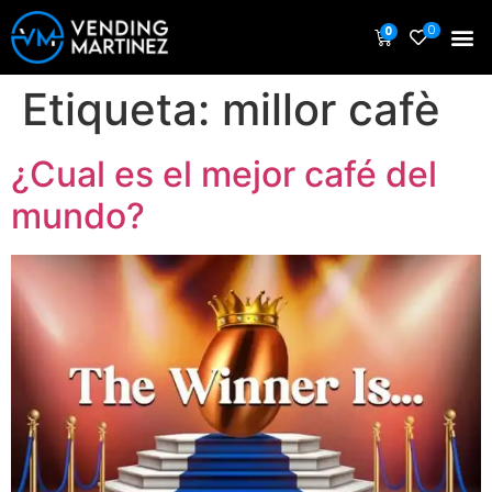
0
0
Etiqueta:
millor cafè
¿Cual es el mejor café del
mundo?