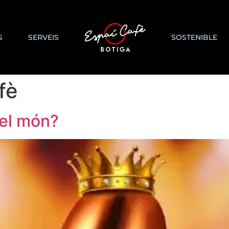
S
SERVEIS
SOSTENIBLE
fè
del món?