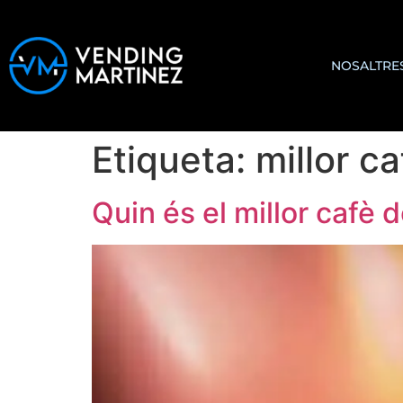
NOSALTRE
Etiqueta:
millor ca
Quin és el millor cafè 