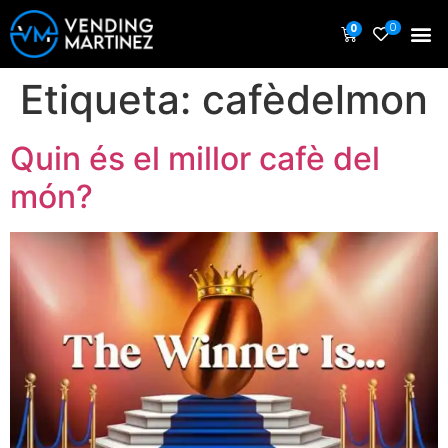
0
0
Etiqueta:
cafèdelmon
Quin és el millor cafè del
món?