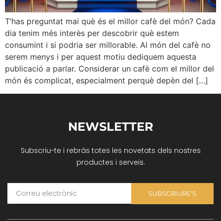
T’has preguntat mai què és el millor cafè del món? Cada
dia tenim més interès per descobrir què estem
consumint i si podria ser millorable. Al món del cafè no
serem menys i per aquest motiu dediquem aquesta
publicació a parlar. Considerar un cafè com el millor del
món és complicat, especialment perquè depèn del […]
NEWSLETTER
Subscriu-te i rebràs totes les novetats dels nostres
productes i serveis.
SUBSCRIURE'S