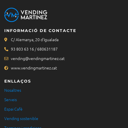
INFORMACIÓ DE CONTACTE
C/ Alemanya, 20 d'Igualada
93 803 63 16 / 680631187
vending@vendingmartinez.cat
www.vendingmartinez.cat
ENLLAÇOS
Nosaltres
Serveis
Espai Cafè
Vending sostenible
Terminos i condicions