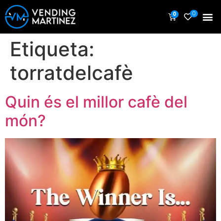
0
0
Etiqueta:
torratdelcafè
Quin és el millor cafè del
món?