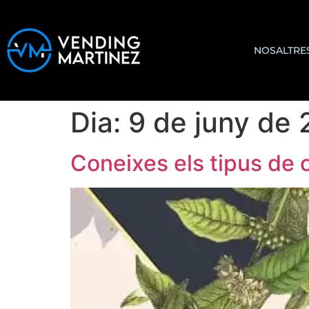
NOSALTRE
Dia:
9 de juny de
Coneixes els tipus de 