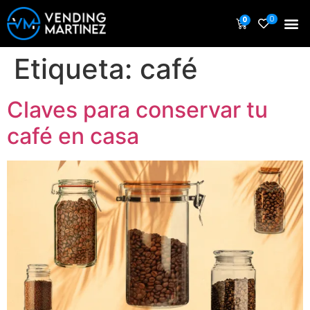
0
0
Etiqueta:
café
Claves para conservar tu
café en casa